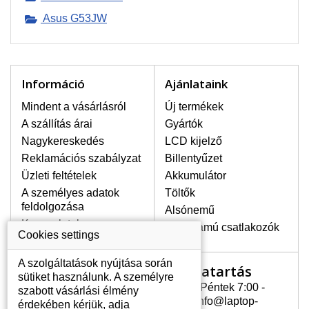
Asus G53JW
LEGMAGASABB MINŐSÉGŰ
LCD KIJELZŐ!
A raktáron csakis eredeti
kijelzőket tartunk, amelyek a
jótállás egész ideje alatt a pixelek
Információ
Ajánlataink
hibásodása nélkül, teljesítik az
A+ minőségi kategória igényes
Mindent a vásárlásról
Új termékek
feltételeit.
A szállítás árai
Gyártók
Nagykereskedés
LCD kijelző
HOGYAN TUDJA MEGÁLLAPÍTANI
MILYEN KIJELZŐ SZÜKSÉGES A
Reklamációs szabályzat
Billentyűzet
LAPTOPJÁHOZ?
Üzleti feltételek
Akkumulátor
A kijelzőt a laptop modeljle alapján lehet
A személyes adatok
Töltők
kikeresni, amely megjelölés megtalálható
feldolgozása
Alsónemű
a laptop alulsó részén található címkén
Kapcsolatok
vagy az akkumulátor alatt. Rendszerint
Erősáramú csatlakozók
Cookies settings
ábrázolva van egy keretben vagy a
billentyűzetnél a vázon is. Abban az
A szolgáltatások nyújtása során
Nyitvatartás
Az Ön számlája
esetben, amennyiben a sérült vagy
sütiket használunk. A személyre
megrepedt kijelző le van szerelve, a típus
Hétfõ - Péntek 7:00 -
szabott vásárlási élmény
Az Ön számlája
megjelölését megtalálhatja a kijelző
15:30 info@laptop-
érdekében kérjük, adja