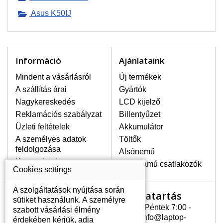
Asus K50IJ
LEGMAGASABB MINŐSÉGŰ
LCD KIJELZŐ!
A raktáron csakis eredeti
kijelzőket tartunk, amelyek a
jótállás egész ideje alatt a pixelek
Információ
Ajánlataink
hibásodása nélkül, teljesítik az
A+ minőségi kategória igényes
Mindent a vásárlásról
Új termékek
feltételeit.
A szállítás árai
Gyártók
Nagykereskedés
LCD kijelző
HOGYAN TUDJA MEGÁLLAPÍTANI
MILYEN KIJELZŐ SZÜKSÉGES A
Reklamációs szabályzat
Billentyűzet
LAPTOPJÁHOZ?
Üzleti feltételek
Akkumulátor
A kijelzőt a laptop modeljle alapján lehet
A személyes adatok
Töltők
kikeresni, amely megjelölés megtalálható
feldolgozása
Alsónemű
a laptop alulsó részén található címkén
Kapcsolatok
vagy az akkumulátor alatt. Rendszerint
Erősáramú csatlakozók
Cookies settings
ábrázolva van egy keretben vagy a
billentyűzetnél a vázon is. Abban az
A szolgáltatások nyújtása során
Nyitvatartás
Az Ön számlája
esetben, amennyiben a sérült vagy
sütiket használunk. A személyre
megrepedt kijelző le van szerelve, a típus
Hétfõ - Péntek 7:00 -
szabott vásárlási élmény
Az Ön számlája
megjelölését megtalálhatja a kijelző
15:30 info@laptop-
érdekében kérjük, adja