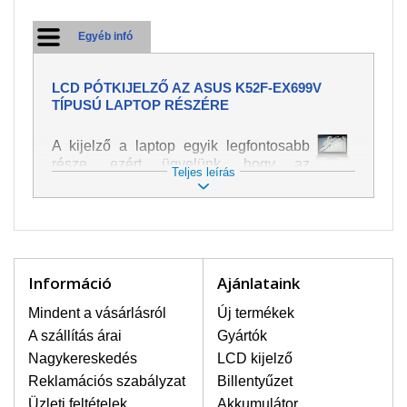
Egyéb infó
LCD PÓTKIJELZŐ AZ ASUS K52F-EX699V
TÍPUSÚ LAPTOP RÉSZÉRE
A kijelző a laptop egyik legfontosabb
része, ezért ügyelünk, hogy az
Teljes leírás
pótalkatrész a legjobb minőségű
legyen. A kép és szöveg különféle
módozatú megjelenítését szolgálja.
Nagyon könnyen megsérülhet, ezért a
laptoppal legnagyobb óvatossággal
kell bánni. A leggyakrabban
Információ
Ajánlataink
bekövetkezett sérülések közé a
mechanikai sérüléseket lehet besorolni,
Mindent a vásárlásról
Új termékek
mint pl. széttört vagy megrepedt kijelző.
A szállítás árai
Gyártók
Továbbá még a függőleges csíkozást,
Nagykereskedés
LCD kijelző
kijelző sötétségét, villogását vagy
Reklamációs szabályzat
Billentyűzet
egyenetlen fényességét.
Üzleti feltételek
Akkumulátor