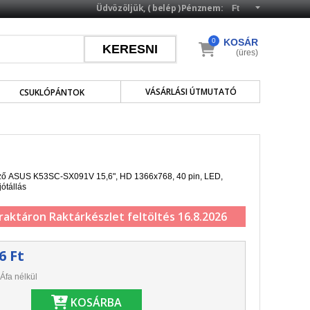
Üdvözöljük, (
belép
)
Pénznem:
0
KOSÁR
(üres)
VÁSÁRLÁSI ÚTMUTATÓ
CSUKLÓPÁNTOK
elző ASUS K53SC-SX091V 15,6", HD 1366x768, 40 pin, LED,
jótállás
 raktáron
Raktárkészlet feltöltés 16.8.2026
6 Ft
Áfa nélkül
KOSÁRBA