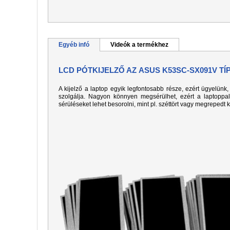
Egyéb infó
Videók a termékhez
LCD PÓTKIJELZŐ AZ ASUS K53SC-SX091V T
A kijelző a laptop egyik legfontosabb része, ezért ügyelün
szolgálja. Nagyon könnyen megsérülhet, ezért a laptoppa
sérüléseket lehet besorolni, mint pl. széttört vagy megrepedt 