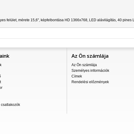
yes felület, mérete 15,6", képfelbontása HD 1366x768, LED alávilágítás, 40 pines 
aink
Az Ön számlája
k
Az Ön számlája
Személyes információk
ő
Címek
t
Rendelési előzmények
or
csatlakozók