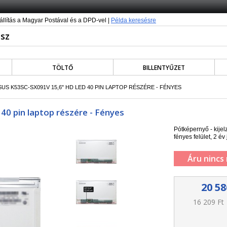
állítás a Magyar Postával és a DPD-vel |
Példa keresésre
TÖLTŐ
BILLENTYŰZET
SUS K53SC-SX091V 15,6" HD LED 40 PIN LAPTOP RÉSZÉRE - FÉNYES
0 pin laptop részére - Fényes
Pótképernyő - kij
fényes felület, 2 év 
Áru nincs
20 58
16 209 Ft