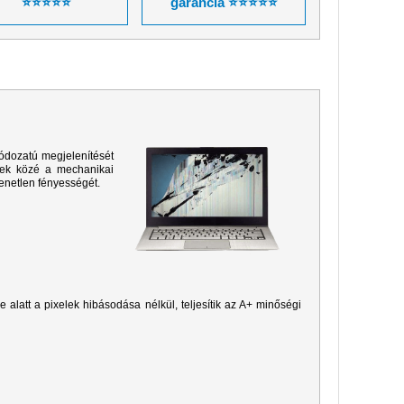
⭐⭐⭐⭐⭐
garancia ⭐⭐⭐⭐⭐
ódozatú megjelenítését
sek közé a mechanikai
yenetlen fényességét.
je alatt a pixelek hibásodása nélkül, teljesítik az A+ minőségi