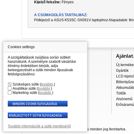
Kijelző felszíne:
Fényes
A CSOMAGOLÁS TARTALMAZ:
Pótkijelző a
ASUS K53SC-SX091V
laptophoz Alapadatok: fén
Cookies settings
Információ
Ajánlat
A szolgáltatások nyújtása során sütiket
használunk. A személyre szabott vásárlási
Mindent a vásárlásról
Új terméke
élmény érdekében kérjük, adja
beleegyezését a sütik minden típusának
A szállítás árai
Gyártók
feldolgozásához.
Nagykereskedés
LCD kijelz
Reklamációs szabályzat
Billentyűze
Szükséges sütik
(
további
)
Üzleti feltételek
Akkumulát
Analitikai sütik
(
további
)
Marketing sütik
(
további
)
A személyes adatok feldolgozása
Töltők
Kapcsolatok
Alsónemű
Erősáramú 
További információk a sütik mentéséről
© 2007 - 2026 Laptop-Components.hu minden jog fenntartva.