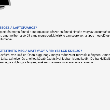
KSÉGES A LAPTOPJÁHOZ?
megjelölés megtalálható a laptop alulsó részén található címkén vagy az akkumuláto
, amennyiben a sérült vagy megrepedt kijelző le van szerelve, a típus megjelölés
ltüntetve.
TETTHETŐ MEG A MATT VAGY A FÉNYES LCD KIJELZŐ?
lgozásról van szó és Önön függ, hogy melyik módozatot részesíti előnyben. Amenn
 tarka színeivel és a telített képábrázolásával jobban kiemelkedik. De ha kivilág
ani fogja azt, hogy a fénysugarak nem lesznek visszaverve a szemébe.