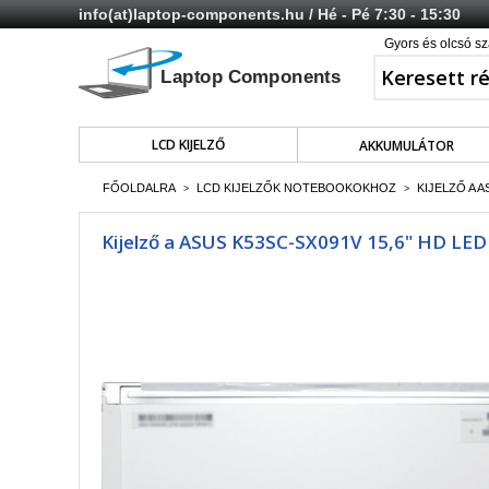
info(at)laptop-components.hu
/ Hé - Pé 7:30 - 15:30
Gyors és olcsó sz
LCD KIJELZŐ
AKKUMULÁTOR
FŐOLDALRA
LCD KIJELZŐK NOTEBOOKOKHOZ
KIJELZŐ A A
>
>
Kijelző a ASUS K53SC-SX091V 15,6" HD LED 4