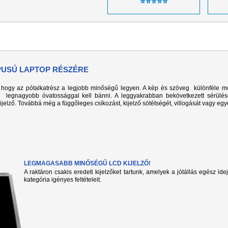
⭐⭐⭐⭐⭐
ÍPUSÚ LAPTOP RÉSZÉRE
k, hogy az pótalkatrész a legjobb minőségű legyen. A kép és szöveg különféle m
l legnagyobb óvatossággal kell bánni. A leggyakrabban bekövetkezett sérülé
kijelző. Továbbá még a függőleges csíkozást, kijelző sötétségét, villogását vagy eg
LEGMAGASABB MINŐSÉGŰ LCD KIJELZŐ!
A raktáron csakis eredeti kijelzőket tartunk, amelyek a jótállás egész ide
kategória igényes feltételeit.