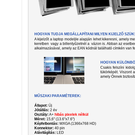
HOGYAN TUDJA MEGÁLLAPÍTANI MILYEN KIJELZŐ SZÜ
A kijelzőt a laptop modeljle alapján lehet kikeresni, amely 
keretben vagy a billentyűzetnél a vázon is. Abban az esetben
alkalmazásával, amely az EAN kódnál található címkén van fe
HOGYAN KÜLÖNBÖZ
Csakis felszíni kido
tükörképét. Viszont a
amely Önnek biztosít
MŰSZAKI PARAMÉTEREK:
Állapot:
Új
Jótállás:
2 év
Osztály:
A+
hibás pixelek nélkül
Méret:
15,6" (13.6"x7.6")
Képfelbontás:
WXGA (1366x768 HD)
Konnektor:
40 pin
Alávilágítás:
LED