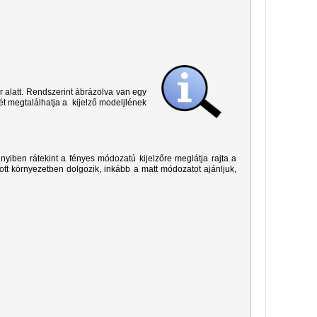
r alatt. Rendszerint ábrázolva van egy
ét megtalálhatja a kijelző modeljlének
yiben rátekint a fényes módozatú kijelzőre meglátja rajta a
ított környezetben dolgozik, inkább a matt módozatot ajánljuk,