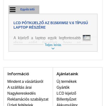
Egyéb infó
LCD PÓTKIJELZŐ AZ B156XW02 V.6 TÍPUSÚ
LAPTOP RÉSZÉRE
A kijelző a laptop egyik legfontosabb
része, ezért ügyelünk, hogy az
Teljes leírás
pótalkatrész a legjobb minőségű
legyen. A kép és szöveg különféle
módozatú megjelenítését szolgálja.
Nagyon könnyen megsérülhet, ezért a
laptoppal legnagyobb óvatossággal
kell bánni. A leggyakrabban
Információ
Ajánlataink
bekövetkezett sérülések közé a
mechanikai sérüléseket lehet besorolni,
Mindent a vásárlásról
Új termékek
mint pl. széttört vagy megrepedt kijelző.
A szállítás árai
Gyártók
Továbbá még a függőleges csíkozást,
Nagykereskedés
LCD kijelző
kijelző sötétségét, villogását vagy
Reklamációs szabályzat
Billentyűzet
egyenetlen fényességét.
Üzleti feltételek
Akkumulátor