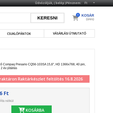
Üdvözöljük, (
belép
)
Pénznem:
0
KOSÁR
(üres)
VÁSÁRLÁSI ÚTMUTATÓ
CSUKLÓPÁNTOK
elző Compaq Presario CQ56-103SA 15,6", HD 1366x768, 40 pin,
 2 év jótállás
 raktáron
Raktárkészlet feltöltés 16.8.2026
6 Ft
Áfa nélkül
KOSÁRBA