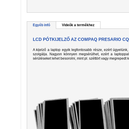
Egyéb infó
Videók a termékhez
LCD PÓTKIJELZŐ AZ COMPAQ PRESARIO CQ
A kijelző a laptop egyik legfontosabb része, ezért ügyelün
szolgálja. Nagyon könnyen megsérülhet, ezért a laptoppa
sérüléseket lehet besorolni, mint pl. széttört vagy megrepedt 