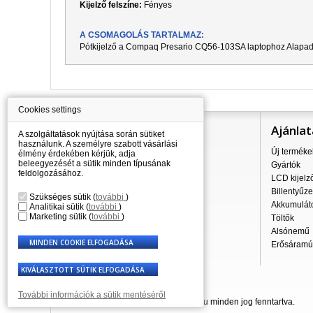
Kijelző felszíne:
Fényes
A CSOMAGOLÁS TARTALMAZ:
Pótkijelző a
Compaq Presario CQ56-103SA
laptophoz Alapada
Cookies settings
Információ
Ajánlat
A szolgáltatások nyújtása során sütiket
használunk. A személyre szabott vásárlási
Mindent a vásárlásról
Új terméke
élmény érdekében kérjük, adja
beleegyezését a sütik minden típusának
A szállítás árai
Gyártók
feldolgozásához.
Nagykereskedés
LCD kijelz
Reklamációs szabályzat
Billentyűze
Szükséges sütik
(
további
)
Üzleti feltételek
Akkumulát
Analitikai sütik
(
további
)
Marketing sütik
(
további
)
A személyes adatok feldolgozása
Töltők
Kapcsolatok
Alsónemű
Erősáramú 
További információk a sütik mentéséről
© 2007 - 2026 Laptop-Components.hu minden jog fenntartva.