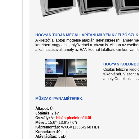
HOGYAN TUDJA MEGÁLLAPÍTANI MILYEN KIJELZŐ SZÜ
A kijelzőt a laptop modeljle alapján lehet kikeresni, amely 
keretben vagy a billentyűzetnél a vázon is. Abban az esetben
alkalmazásával, amely az EAN kódnál található címkén van fe
HOGYAN KÜLÖNBÖZ
Csakis felszíni kido
tükörképét. Viszont a
amely Önnek biztosít
MŰSZAKI PARAMÉTEREK:
Állapot:
Új
Jótállás:
2 év
Osztály:
A+
hibás pixelek nélkül
Méret:
15,6" (13.6"x7.6")
Képfelbontás:
WXGA (1366x768 HD)
Konnektor:
40 pin
Alávilágítás:
LED