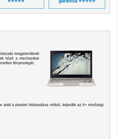
⭐⭐⭐⭐⭐
garancia ⭐⭐⭐⭐⭐
ódozatú megjelenítését
sek közé a mechanikai
yenetlen fényességét.
je alatt a pixelek hibásodása nélkül, teljesítik az A+ minőségi