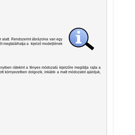
r alatt. Rendszerint ábrázolva van egy
ét megtalálhatja a kijelző modeljlének
yiben rátekint a fényes módozatú kijelzőre meglátja rajta a
ított környezetben dolgozik, inkább a matt módozatot ajánljuk,