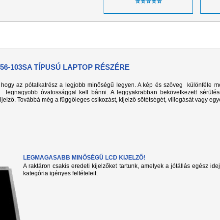
⭐⭐⭐⭐⭐
56-103SA TÍPUSÚ LAPTOP RÉSZÉRE
k, hogy az pótalkatrész a legjobb minőségű legyen. A kép és szöveg különféle m
l legnagyobb óvatossággal kell bánni. A leggyakrabban bekövetkezett sérülé
kijelző. Továbbá még a függőleges csíkozást, kijelző sötétségét, villogását vagy eg
LEGMAGASABB MINŐSÉGŰ LCD KIJELZŐ!
A raktáron csakis eredeti kijelzőket tartunk, amelyek a jótállás egész ide
kategória igényes feltételeit.