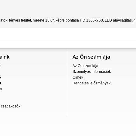
tok: fényes felület, mérete 15,6", képfelbontása HD 1366x768, LED alávilágítás, 
aink
Az Ön számlája
k
Az Ön számlája
Személyes információk
ő
Címek
t
Rendelési előzmények
or
csatlakozók