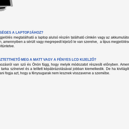
KSÉGES A LAPTOPJÁHOZ?
megjelölés megtalálható a laptop alulsó részén található címkén vagy az akkumuláto
, amennyiben a sérült vagy megrepedt kijelző le van szerelve, a típus megjelölés
ltüntetve.
TETTHETŐ MEG A MATT VAGY A FÉNYES LCD KIJELZŐ?
lgozásról van szó és Önön függ, hogy melyik módozatot részesíti előnyben. Amenn
 tarka színeivel és a telített képábrázolásával jobban kiemelkedik. De ha kivilág
ani fogja azt, hogy a fénysugarak nem lesznek visszaverve a szemébe.