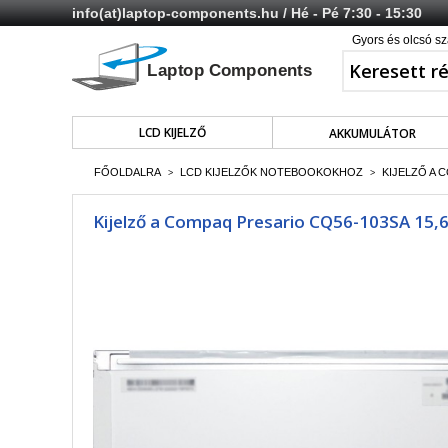
info(at)laptop-components.hu
/ Hé - Pé 7:30 - 15:30
Gyors és olcsó sz
LCD KIJELZŐ
AKKUMULÁTOR
FŐOLDALRA
LCD KIJELZŐK NOTEBOOKOKHOZ
KIJELZŐ A 
>
>
Kijelző a Compaq Presario CQ56-103SA 15,6