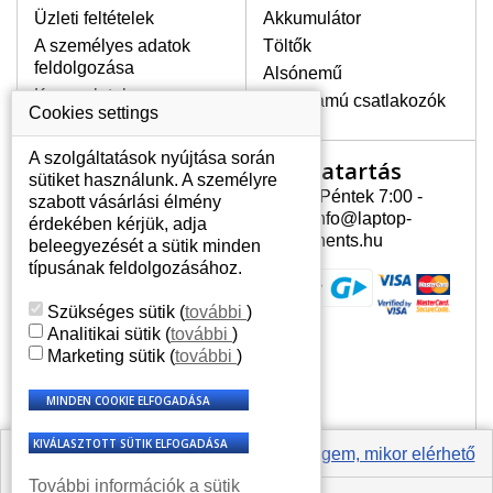
Üzleti feltételek
Akkumulátor
A személyes adatok
Töltők
LEGMAGASABB MINŐSÉGŰ
feldolgozása
Alsónemű
LCD KIJELZŐ!
Kapcsolatok
Erősáramú csatlakozók
A raktáron csakis eredeti
Cookies settings
kijelzőket tartunk, amelyek a
jótállás egész ideje alatt a pixelek
A szolgáltatások nyújtása során
Nyitvatartás
Az Ön számlája
hibásodása nélkül, teljesítik az
sütiket használunk. A személyre
A+ minőségi kategória igényes
Hétfõ - Péntek 7:00 -
szabott vásárlási élmény
Az Ön számlája
feltételeit.
15:30 info@laptop-
érdekében kérjük, adja
Személyes információk
components.hu
beleegyezését a sütik minden
HOGYAN TUDJA MEGÁLLAPÍTANI
Címek
típusának feldolgozásához.
MILYEN KIJELZŐ SZÜKSÉGES A
Rendelési előzmények
LAPTOPJÁHOZ?
Szükséges sütik
(
további
)
A kijelzőt a laptop modeljle alapján lehet
Analitikai sütik
(
további
)
kikeresni, amely megjelölés megtalálható
Marketing sütik
(
további
)
a laptop alulsó részén található címkén
vagy az akkumulátor alatt. Rendszerint
ábrázolva van egy keretben vagy a
billentyűzetnél a vázon is. Abban az
esetben, amennyiben a sérült vagy
Értesíts engem, mikor elérhető
megrepedt kijelző le van szerelve, a típus
További információk a sütik