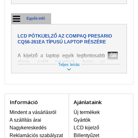
Egyéb infó
LCD PÓTKIJELZŐ AZ COMPAQ PRESARIO
CQ56-261EA TÍPUSÚ LAPTOP RÉSZÉRE
A kijelző a laptop egyik legfontosabb
része, ezért ügyelünk, hogy az
Teljes leírás
pótalkatrész a legjobb minőségű
legyen. A kép és szöveg különféle
módozatú megjelenítését szolgálja.
Nagyon könnyen megsérülhet, ezért a
laptoppal legnagyobb óvatossággal
kell bánni. A leggyakrabban
Információ
Ajánlataink
bekövetkezett sérülések közé a
mechanikai sérüléseket lehet besorolni,
Mindent a vásárlásról
Új termékek
mint pl. széttört vagy megrepedt kijelző.
A szállítás árai
Gyártók
Továbbá még a függőleges csíkozást,
Nagykereskedés
LCD kijelző
kijelző sötétségét, villogását vagy
Reklamációs szabályzat
Billentyűzet
egyenetlen fényességét.