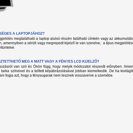
KSÉGES A LAPTOPJÁHOZ?
megjelölés megtalálható a laptop alulsó részén található címkén vagy az akkumuláto
, amennyiben a sérült vagy megrepedt kijelző le van szerelve, a típus megjelölés
ltüntetve.
TETTHETŐ MEG A MATT VAGY A FÉNYES LCD KIJELZŐ?
lgozásról van szó és Önön függ, hogy melyik módozatot részesíti előnyben. Amenn
 tarka színeivel és a telített képábrázolásával jobban kiemelkedik. De ha kivilág
ani fogja azt, hogy a fénysugarak nem lesznek visszaverve a szemébe.