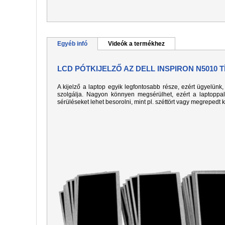
Egyéb infó
Videók a termékhez
LCD PÓTKIJELZŐ AZ DELL INSPIRON N5010 
A kijelző a laptop egyik legfontosabb része, ezért ügyelün
szolgálja. Nagyon könnyen megsérülhet, ezért a laptoppa
sérüléseket lehet besorolni, mint pl. széttört vagy megrepedt 