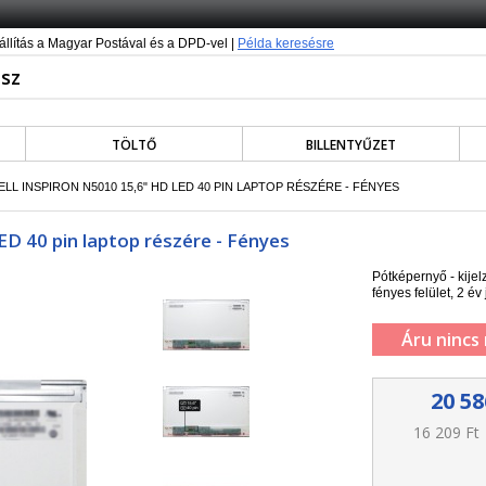
állítás a Magyar Postával és a DPD-vel |
Példa keresésre
TÖLTŐ
BILLENTYŰZET
ELL INSPIRON N5010 15,6" HD LED 40 PIN LAPTOP RÉSZÉRE - FÉNYES
D 40 pin laptop részére - Fényes
Pótképernyő - kij
fényes felület, 2 év 
Áru nincs
20 58
16 209 Ft