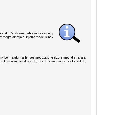
r alatt. Rendszerint ábrázolva van egy
ét megtalálhatja a kijelző modeljlének
yiben rátekint a fényes módozatú kijelzőre meglátja rajta a
ított környezetben dolgozik, inkább a matt módozatot ajánljuk,