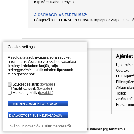
Kijelző felszíne:
Fényes
A CSOMAGOLÁS TARTALMAZ:
Pótkijelző a
DELL INSPIRON N5010
laptophoz Alapadatok: fé
Cookies settings
Információ
Ajánlat
A szolgáltatások nyújtása során sütiket
használunk. A személyre szabott vásárlási
Mindent a vásárlásról
Új terméke
élmény érdekében kérjük, adja
beleegyezését a sütik minden típusának
A szállítás árai
Gyártók
feldolgozásához.
Nagykereskedés
LCD kijelz
Reklamációs szabályzat
Billentyűze
Szükséges sütik
(
további
)
Üzleti feltételek
Akkumulát
Analitikai sütik
(
további
)
Marketing sütik
(
további
)
A személyes adatok feldolgozása
Töltők
Kapcsolatok
Alsónemű
Erősáramú 
További információk a sütik mentéséről
© 2007 - 2026 Laptop-Components.hu minden jog fenntartva.