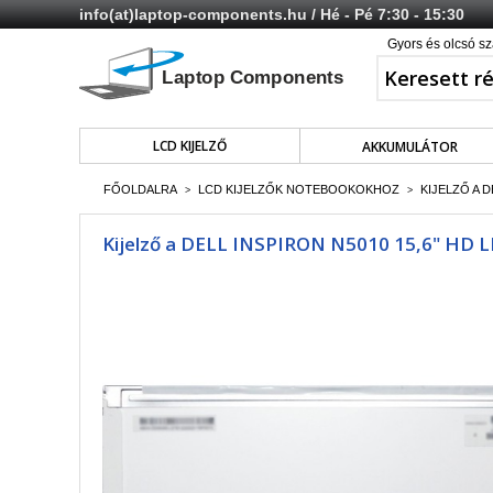
info(at)laptop-components.hu
/ Hé - Pé 7:30 - 15:30
Gyors és olcsó sz
LCD KIJELZŐ
AKKUMULÁTOR
FŐOLDALRA
LCD KIJELZŐK NOTEBOOKOKHOZ
KIJELZŐ A D
>
>
Kijelző a DELL INSPIRON N5010 15,6" HD LE