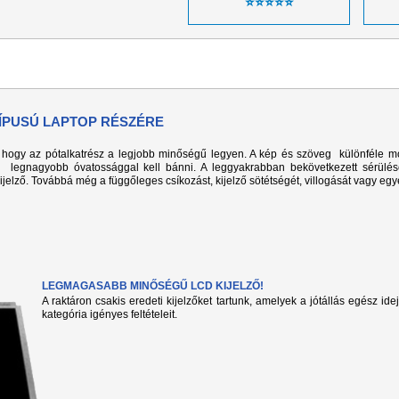
⭐⭐⭐⭐⭐
TÍPUSÚ LAPTOP RÉSZÉRE
k, hogy az pótalkatrész a legjobb minőségű legyen. A kép és szöveg különféle m
l legnagyobb óvatossággal kell bánni. A leggyakrabban bekövetkezett sérülé
kijelző. Továbbá még a függőleges csíkozást, kijelző sötétségét, villogását vagy eg
LEGMAGASABB MINŐSÉGŰ LCD KIJELZŐ!
A raktáron csakis eredeti kijelzőket tartunk, amelyek a jótállás egész ide
kategória igényes feltételeit.