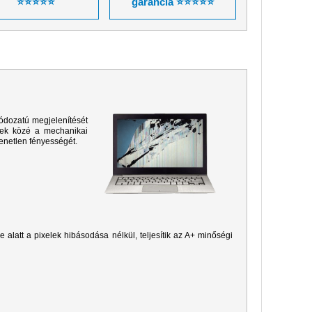
⭐⭐⭐⭐⭐
garancia ⭐⭐⭐⭐⭐
ódozatú megjelenítését
sek közé a mechanikai
yenetlen fényességét.
je alatt a pixelek hibásodása nélkül, teljesítik az A+ minőségi