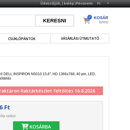
Üdvözöljük, (
belép
)
Pénznem:
0
KOSÁR
(üres)
VÁSÁRLÁSI ÚTMUTATÓ
CSUKLÓPÁNTOK
elző DELL INSPIRON N5010 15,6", HD 1366x768, 40 pin, LED,
jótállás
 raktáron
Raktárkészlet feltöltés 16.8.2026
6 Ft
Áfa nélkül
KOSÁRBA