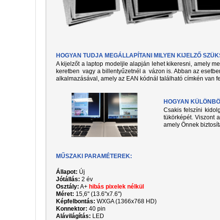
HOGYAN TUDJA MEGÁLLAPÍTANI MILYEN KIJELZŐ SZÜ
A kijelzőt a laptop modeljle alapján lehet kikeresni, amely 
keretben vagy a billentyűzetnél a vázon is. Abban az esetben
alkalmazásával, amely az EAN kódnál található címkén van fe
HOGYAN KÜLÖNBÖZ
Csakis felszíni kido
tükörképét. Viszont a
amely Önnek biztosít
MŰSZAKI PARAMÉTEREK:
Állapot:
Új
Jótállás:
2 év
Osztály:
A+
hibás pixelek nélkül
Méret:
15,6" (13.6"x7.6")
Képfelbontás:
WXGA (1366x768 HD)
Konnektor:
40 pin
Alávilágítás:
LED