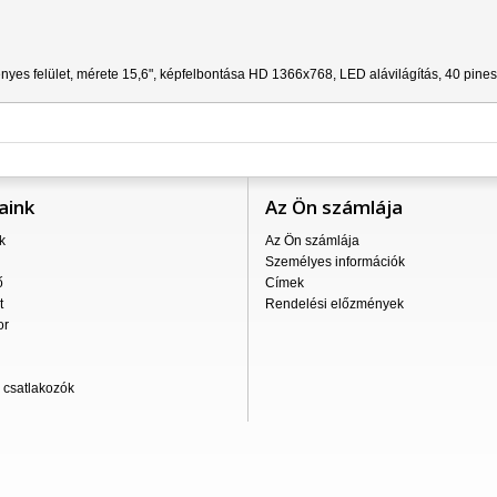
nyes felület, mérete 15,6", képfelbontása HD 1366x768, LED alávilágítás, 40 pine
aink
Az Ön számlája
k
Az Ön számlája
Személyes információk
ő
Címek
t
Rendelési előzmények
or
csatlakozók