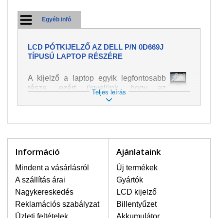
Egyéb infó
LCD PÓTKIJELZŐ AZ DELL P/N 0D669J
TÍPUSÚ LAPTOP RÉSZÉRE
A kijelző a laptop egyik legfontosabb
része, ezért ügyelünk, hogy az
Teljes leírás
pótalkatrész a legjobb minőségű
legyen. A kép és szöveg különféle
módozatú megjelenítését szolgálja.
Nagyon könnyen megsérülhet, ezért a
laptoppal legnagyobb óvatossággal
kell bánni. A leggyakrabban
Információ
Ajánlataink
bekövetkezett sérülések közé a
mechanikai sérüléseket lehet besorolni,
Mindent a vásárlásról
Új termékek
mint pl. széttört vagy megrepedt kijelző.
A szállítás árai
Gyártók
Továbbá még a függőleges csíkozást,
Nagykereskedés
LCD kijelző
kijelző sötétségét, villogását vagy
Reklamációs szabályzat
Billentyűzet
egyenetlen fényességét.
Üzleti feltételek
Akkumulátor