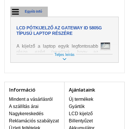
Egyéb infó
LCD PÓTKIJELZŐ AZ GATEWAY ID 5805G
TÍPUSÚ LAPTOP RÉSZÉRE
A kijelző a laptop egyik legfontosabb
része, ezért ügyelünk, hogy az
Teljes leírás
pótalkatrész a legjobb minőségű
legyen. A kép és szöveg különféle
módozatú megjelenítését szolgálja.
Nagyon könnyen megsérülhet, ezért a
laptoppal legnagyobb óvatossággal
kell bánni. A leggyakrabban
Információ
Ajánlataink
bekövetkezett sérülések közé a
mechanikai sérüléseket lehet besorolni,
Mindent a vásárlásról
Új termékek
mint pl. széttört vagy megrepedt kijelző.
A szállítás árai
Gyártók
Továbbá még a függőleges csíkozást,
Nagykereskedés
LCD kijelző
kijelző sötétségét, villogását vagy
Reklamációs szabályzat
Billentyűzet
egyenetlen fényességét.
Üzleti feltételek
Akkumulátor