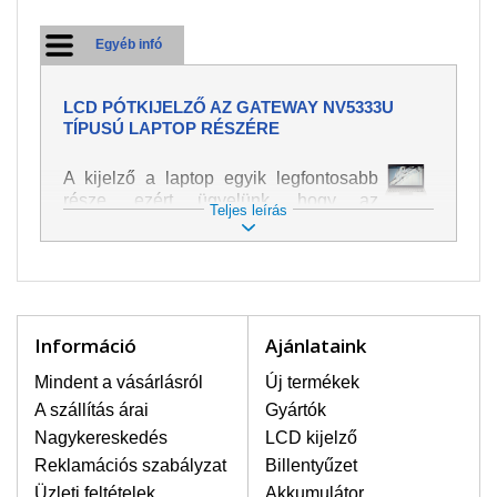
Egyéb infó
LCD PÓTKIJELZŐ AZ GATEWAY NV5333U
TÍPUSÚ LAPTOP RÉSZÉRE
A kijelző a laptop egyik legfontosabb
része, ezért ügyelünk, hogy az
Teljes leírás
pótalkatrész a legjobb minőségű
legyen. A kép és szöveg különféle
módozatú megjelenítését szolgálja.
Nagyon könnyen megsérülhet, ezért a
laptoppal legnagyobb óvatossággal
kell bánni. A leggyakrabban
Információ
Ajánlataink
bekövetkezett sérülések közé a
mechanikai sérüléseket lehet besorolni,
Mindent a vásárlásról
Új termékek
mint pl. széttört vagy megrepedt kijelző.
A szállítás árai
Gyártók
Továbbá még a függőleges csíkozást,
Nagykereskedés
LCD kijelző
kijelző sötétségét, villogását vagy
Reklamációs szabályzat
Billentyűzet
egyenetlen fényességét.
Üzleti feltételek
Akkumulátor