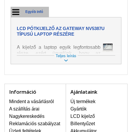
Egyéb infó
LCD PÓTKIJELZŐ AZ GATEWAY NV5387U
TÍPUSÚ LAPTOP RÉSZÉRE
A kijelző a laptop egyik legfontosabb
része, ezért ügyelünk, hogy az
Teljes leírás
pótalkatrész a legjobb minőségű
legyen. A kép és szöveg különféle
módozatú megjelenítését szolgálja.
Nagyon könnyen megsérülhet, ezért a
laptoppal legnagyobb óvatossággal
kell bánni. A leggyakrabban
Információ
Ajánlataink
bekövetkezett sérülések közé a
mechanikai sérüléseket lehet besorolni,
Mindent a vásárlásról
Új termékek
mint pl. széttört vagy megrepedt kijelző.
A szállítás árai
Gyártók
Továbbá még a függőleges csíkozást,
Nagykereskedés
LCD kijelző
kijelző sötétségét, villogását vagy
Reklamációs szabályzat
Billentyűzet
egyenetlen fényességét.
Üzleti feltételek
Akkumulátor