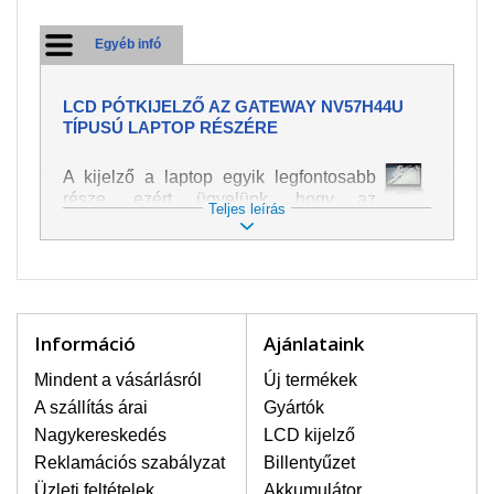
Egyéb infó
LCD PÓTKIJELZŐ AZ GATEWAY NV57H44U
TÍPUSÚ LAPTOP RÉSZÉRE
A kijelző a laptop egyik legfontosabb
része, ezért ügyelünk, hogy az
Teljes leírás
pótalkatrész a legjobb minőségű
legyen. A kép és szöveg különféle
módozatú megjelenítését szolgálja.
Nagyon könnyen megsérülhet, ezért a
laptoppal legnagyobb óvatossággal
kell bánni. A leggyakrabban
Információ
Ajánlataink
bekövetkezett sérülések közé a
mechanikai sérüléseket lehet besorolni,
Mindent a vásárlásról
Új termékek
mint pl. széttört vagy megrepedt kijelző.
A szállítás árai
Gyártók
Továbbá még a függőleges csíkozást,
Nagykereskedés
LCD kijelző
kijelző sötétségét, villogását vagy
Reklamációs szabályzat
Billentyűzet
egyenetlen fényességét.
Üzleti feltételek
Akkumulátor