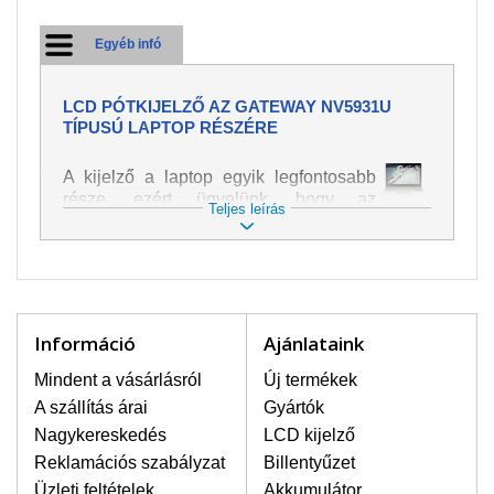
Egyéb infó
LCD PÓTKIJELZŐ AZ GATEWAY NV5931U
TÍPUSÚ LAPTOP RÉSZÉRE
A kijelző a laptop egyik legfontosabb
része, ezért ügyelünk, hogy az
Teljes leírás
pótalkatrész a legjobb minőségű
legyen. A kép és szöveg különféle
módozatú megjelenítését szolgálja.
Nagyon könnyen megsérülhet, ezért a
laptoppal legnagyobb óvatossággal
kell bánni. A leggyakrabban
Információ
Ajánlataink
bekövetkezett sérülések közé a
mechanikai sérüléseket lehet besorolni,
Mindent a vásárlásról
Új termékek
mint pl. széttört vagy megrepedt kijelző.
A szállítás árai
Gyártók
Továbbá még a függőleges csíkozást,
Nagykereskedés
LCD kijelző
kijelző sötétségét, villogását vagy
Reklamációs szabályzat
Billentyűzet
egyenetlen fényességét.
Üzleti feltételek
Akkumulátor