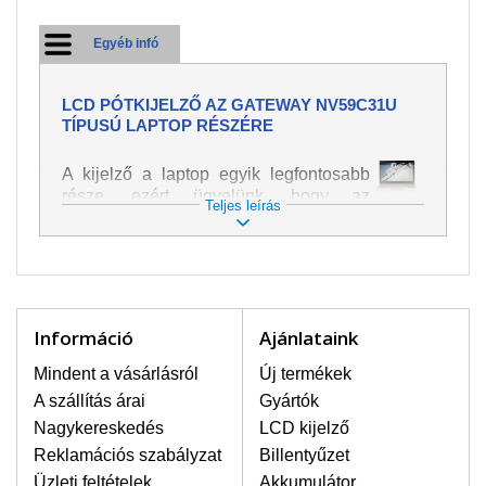
Egyéb infó
LCD PÓTKIJELZŐ AZ GATEWAY NV59C31U
TÍPUSÚ LAPTOP RÉSZÉRE
A kijelző a laptop egyik legfontosabb
része, ezért ügyelünk, hogy az
Teljes leírás
pótalkatrész a legjobb minőségű
legyen. A kép és szöveg különféle
módozatú megjelenítését szolgálja.
Nagyon könnyen megsérülhet, ezért a
laptoppal legnagyobb óvatossággal
kell bánni. A leggyakrabban
Információ
Ajánlataink
bekövetkezett sérülések közé a
mechanikai sérüléseket lehet besorolni,
Mindent a vásárlásról
Új termékek
mint pl. széttört vagy megrepedt kijelző.
A szállítás árai
Gyártók
Továbbá még a függőleges csíkozást,
Nagykereskedés
LCD kijelző
kijelző sötétségét, villogását vagy
Reklamációs szabályzat
Billentyűzet
egyenetlen fényességét.
Üzleti feltételek
Akkumulátor