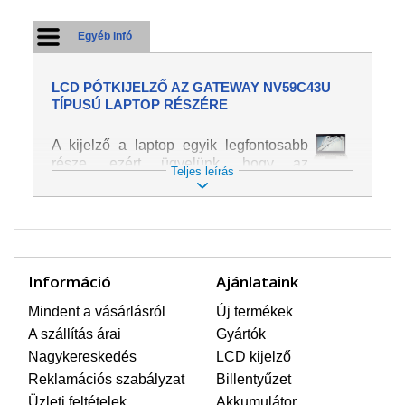
Egyéb infó
LCD PÓTKIJELZŐ AZ GATEWAY NV59C43U
TÍPUSÚ LAPTOP RÉSZÉRE
A kijelző a laptop egyik legfontosabb
része, ezért ügyelünk, hogy az
Teljes leírás
pótalkatrész a legjobb minőségű
legyen. A kép és szöveg különféle
módozatú megjelenítését szolgálja.
Nagyon könnyen megsérülhet, ezért a
laptoppal legnagyobb óvatossággal
kell bánni. A leggyakrabban
Információ
Ajánlataink
bekövetkezett sérülések közé a
mechanikai sérüléseket lehet besorolni,
Mindent a vásárlásról
Új termékek
mint pl. széttört vagy megrepedt kijelző.
A szállítás árai
Gyártók
Továbbá még a függőleges csíkozást,
Nagykereskedés
LCD kijelző
kijelző sötétségét, villogását vagy
Reklamációs szabályzat
Billentyűzet
egyenetlen fényességét.
Üzleti feltételek
Akkumulátor