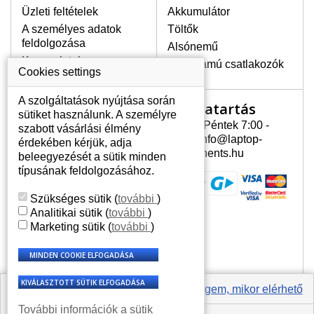
Üzleti feltételek
Akkumulátor
A személyes adatok
Töltők
LEGMAGASABB MINŐSÉGŰ
feldolgozása
Alsónemű
LCD KIJELZŐ!
Kapcsolatok
Erősáramú csatlakozók
A raktáron csakis eredeti
Cookies settings
kijelzőket tartunk, amelyek a
jótállás egész ideje alatt a pixelek
A szolgáltatások nyújtása során
Nyitvatartás
Az Ön számlája
hibásodása nélkül, teljesítik az
sütiket használunk. A személyre
A+ minőségi kategória igényes
Hétfõ - Péntek 7:00 -
szabott vásárlási élmény
Az Ön számlája
feltételeit.
15:30 info@laptop-
érdekében kérjük, adja
Személyes információk
components.hu
beleegyezését a sütik minden
HOGYAN TUDJA MEGÁLLAPÍTANI
Címek
típusának feldolgozásához.
MILYEN KIJELZŐ SZÜKSÉGES A
Rendelési előzmények
LAPTOPJÁHOZ?
Szükséges sütik
(
további
)
A kijelzőt a laptop modeljle alapján lehet
Analitikai sütik
(
további
)
kikeresni, amely megjelölés megtalálható
Marketing sütik
(
további
)
a laptop alulsó részén található címkén
vagy az akkumulátor alatt. Rendszerint
ábrázolva van egy keretben vagy a
billentyűzetnél a vázon is. Abban az
esetben, amennyiben a sérült vagy
Értesíts engem, mikor elérhető
megrepedt kijelző le van szerelve, a típus
További információk a sütik