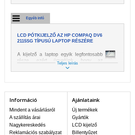
Egyéb infó
LCD PÓTKIJELZŐ AZ HP COMPAQ DV6
2115SG TÍPUSÚ LAPTOP RÉSZÉRE
A kijelző a laptop egyik legfontosabb
része, ezért ügyelünk, hogy az
Teljes leírás
pótalkatrész a legjobb minőségű
legyen. A kép és szöveg különféle
módozatú megjelenítését szolgálja.
Nagyon könnyen megsérülhet, ezért a
laptoppal legnagyobb óvatossággal
kell bánni. A leggyakrabban
Információ
Ajánlataink
bekövetkezett sérülések közé a
mechanikai sérüléseket lehet besorolni,
Mindent a vásárlásról
Új termékek
mint pl. széttört vagy megrepedt kijelző.
A szállítás árai
Gyártók
Továbbá még a függőleges csíkozást,
Nagykereskedés
LCD kijelző
kijelző sötétségét, villogását vagy
Reklamációs szabályzat
Billentyűzet
egyenetlen fényességét.