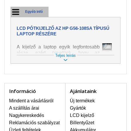
Egyéb infó
LCD PÓTKIJELZŐ AZ HP G56-108SA TÍPUSÚ
LAPTOP RÉSZÉRE
A kijelző a laptop egyik legfontosabb
része, ezért ügyelünk, hogy az
Teljes leírás
pótalkatrész a legjobb minőségű
legyen. A kép és szöveg különféle
módozatú megjelenítését szolgálja.
Nagyon könnyen megsérülhet, ezért a
laptoppal legnagyobb óvatossággal
kell bánni. A leggyakrabban
Információ
Ajánlataink
bekövetkezett sérülések közé a
mechanikai sérüléseket lehet besorolni,
Mindent a vásárlásról
Új termékek
mint pl. széttört vagy megrepedt kijelző.
A szállítás árai
Gyártók
Továbbá még a függőleges csíkozást,
Nagykereskedés
LCD kijelző
kijelző sötétségét, villogását vagy
Reklamációs szabályzat
Billentyűzet
egyenetlen fényességét.
Üzleti feltételek
Akkumulátor