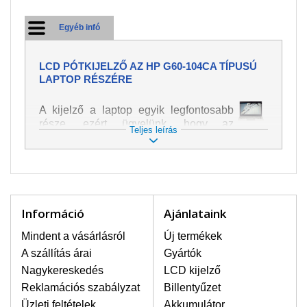
Egyéb infó
LCD PÓTKIJELZŐ AZ HP G60-104CA TÍPUSÚ
LAPTOP RÉSZÉRE
A kijelző a laptop egyik legfontosabb
része, ezért ügyelünk, hogy az
Teljes leírás
pótalkatrész a legjobb minőségű
legyen. A kép és szöveg különféle
módozatú megjelenítését szolgálja.
Nagyon könnyen megsérülhet, ezért a
laptoppal legnagyobb óvatossággal
kell bánni. A leggyakrabban
Információ
Ajánlataink
bekövetkezett sérülések közé a
mechanikai sérüléseket lehet besorolni,
Mindent a vásárlásról
Új termékek
mint pl. széttört vagy megrepedt kijelző.
A szállítás árai
Gyártók
Továbbá még a függőleges csíkozást,
Nagykereskedés
LCD kijelző
kijelző sötétségét, villogását vagy
Reklamációs szabályzat
Billentyűzet
egyenetlen fényességét.
Üzleti feltételek
Akkumulátor