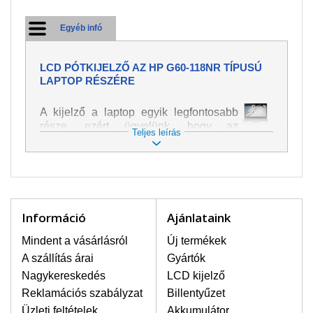
Egyéb infó
LCD PÓTKIJELZŐ AZ HP G60-118NR TÍPUSÚ
LAPTOP RÉSZÉRE
A kijelző a laptop egyik legfontosabb
része, ezért ügyelünk, hogy az
Teljes leírás
pótalkatrész a legjobb minőségű
legyen. A kép és szöveg különféle
módozatú megjelenítését szolgálja.
Nagyon könnyen megsérülhet, ezért a
laptoppal legnagyobb óvatossággal
kell bánni. A leggyakrabban
Információ
Ajánlataink
bekövetkezett sérülések közé a
mechanikai sérüléseket lehet besorolni,
Mindent a vásárlásról
Új termékek
mint pl. széttört vagy megrepedt kijelző.
A szállítás árai
Gyártók
Továbbá még a függőleges csíkozást,
Nagykereskedés
LCD kijelző
kijelző sötétségét, villogását vagy
Reklamációs szabályzat
Billentyűzet
egyenetlen fényességét.
Üzleti feltételek
Akkumulátor