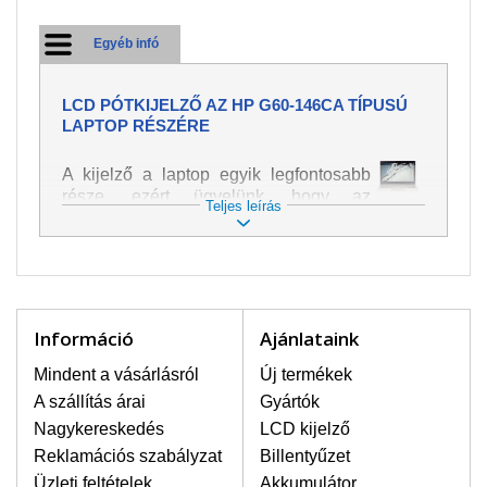
Egyéb infó
LCD PÓTKIJELZŐ AZ HP G60-146CA TÍPUSÚ
LAPTOP RÉSZÉRE
A kijelző a laptop egyik legfontosabb
része, ezért ügyelünk, hogy az
Teljes leírás
pótalkatrész a legjobb minőségű
legyen. A kép és szöveg különféle
módozatú megjelenítését szolgálja.
Nagyon könnyen megsérülhet, ezért a
laptoppal legnagyobb óvatossággal
kell bánni. A leggyakrabban
Információ
Ajánlataink
bekövetkezett sérülések közé a
mechanikai sérüléseket lehet besorolni,
Mindent a vásárlásról
Új termékek
mint pl. széttört vagy megrepedt kijelző.
A szállítás árai
Gyártók
Továbbá még a függőleges csíkozást,
Nagykereskedés
LCD kijelző
kijelző sötétségét, villogását vagy
Reklamációs szabályzat
Billentyűzet
egyenetlen fényességét.
Üzleti feltételek
Akkumulátor