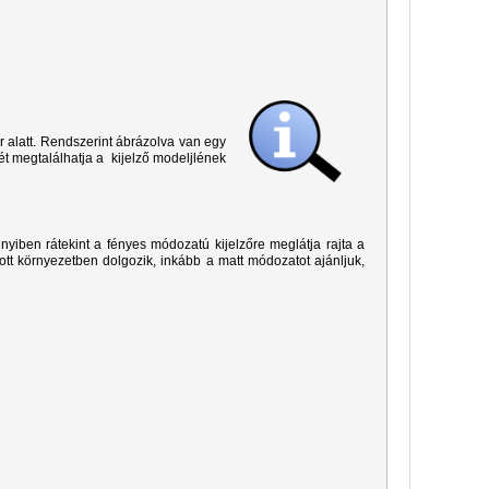
r alatt. Rendszerint ábrázolva van egy
ét megtalálhatja a kijelző modeljlének
yiben rátekint a fényes módozatú kijelzőre meglátja rajta a
ított környezetben dolgozik, inkább a matt módozatot ajánljuk,