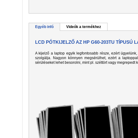
Egyéb infó
Videók a termékhez
LCD PÓTKIJELZŐ AZ HP G60-203TU TÍPUSÚ 
A kijelző a laptop egyik legfontosabb része, ezért ügyelün
szolgálja. Nagyon könnyen megsérülhet, ezért a laptoppa
sérüléseket lehet besorolni, mint pl. széttört vagy megrepedt 