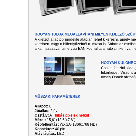
HOGYAN TUDJA MEGÁLLAPÍTANI MILYEN KIJELZŐ SZÜ
A kijelzőt a laptop modeljle alapján lehet kikeresni, amely 
keretben vagy a billentyűzetnél a vázon is. Abban az esetben
alkalmazásával, amely az EAN kódnál található címkén van fe
HOGYAN KÜLÖNBÖZ
Csakis felszíni kido
tükörképét. Viszont a
amely Önnek biztosít
MŰSZAKI PARAMÉTEREK:
Állapot:
Új
Jótállás:
2 év
Osztály:
A+
hibás pixelek nélkül
Méret:
15,6" (13.6"x7.6")
Képfelbontás:
WXGA (1366x768 HD)
Konnektor:
40 pin
Alávilágítás:
LED