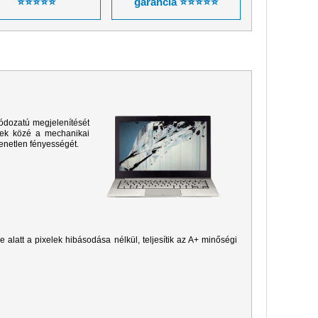
⭐⭐⭐⭐⭐
garancia ⭐⭐⭐⭐⭐
ódozatú megjelenítését
sek közé a mechanikai
yenetlen fényességét.
je alatt a pixelek hibásodása nélkül, teljesítik az A+ minőségi