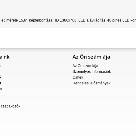
ület, mérete 15,6", képfelbontása HD 1366x768, LED alávilágítás, 40 pines LED kon
aink
Az Ön számlája
k
Az Ön számlája
Személyes információk
ő
Címek
t
Rendelési előzmények
or
csatlakozók