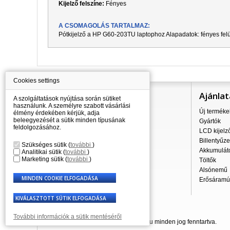
Kijelző felszíne:
Fényes
A CSOMAGOLÁS TARTALMAZ:
Pótkijelző a
HP G60-203TU
laptophoz Alapadatok: fényes fel
Cookies settings
Információ
Ajánlat
A szolgáltatások nyújtása során sütiket
használunk. A személyre szabott vásárlási
Mindent a vásárlásról
Új terméke
élmény érdekében kérjük, adja
beleegyezését a sütik minden típusának
A szállítás árai
Gyártók
feldolgozásához.
Nagykereskedés
LCD kijelz
Reklamációs szabályzat
Billentyűze
Szükséges sütik
(
további
)
Üzleti feltételek
Akkumulát
Analitikai sütik
(
további
)
Marketing sütik
(
további
)
A személyes adatok feldolgozása
Töltők
Kapcsolatok
Alsónemű
Erősáramú 
További információk a sütik mentéséről
© 2007 - 2026 Laptop-Components.hu minden jog fenntartva.