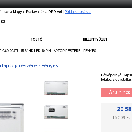
állítás a Magyar Postával és a DPD-vel |
Példa keresésre
TÖLTŐ
BILLENTYŰZET
P G60-203TU 15,6" HD LED 40 PIN LAPTOP RÉSZÉRE - FÉNYES
 laptop részére - Fényes
Pótképernyő - kije
felület, 2 év jótállás
Áru nincs
20 58
16 209 Ft