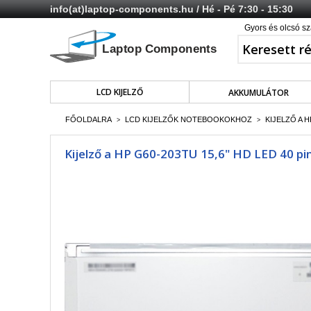
info(at)laptop-components.hu
/ Hé - Pé 7:30 - 15:30
Gyors és olcsó sz
LCD KIJELZŐ
AKKUMULÁTOR
FŐOLDALRA
LCD KIJELZŐK NOTEBOOKOKHOZ
KIJELZŐ A H
>
>
Kijelző a HP G60-203TU 15,6" HD LED 40 pin