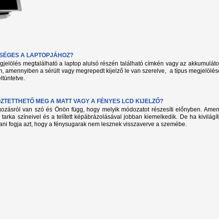
KSÉGES A LAPTOPJÁHOZ?
megjelölés megtalálható a laptop alulsó részén található címkén vagy az akkumuláto
, amennyiben a sérült vagy megrepedt kijelző le van szerelve, a típus megjelölés
ltüntetve.
TETTHETŐ MEG A MATT VAGY A FÉNYES LCD KIJELZŐ?
lgozásról van szó és Önön függ, hogy melyik módozatot részesíti előnyben. Amenn
 tarka színeivel és a telített képábrázolásával jobban kiemelkedik. De ha kivilág
ani fogja azt, hogy a fénysugarak nem lesznek visszaverve a szemébe.