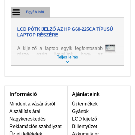
Egyéb infó
LCD PÓTKIJELZŐ AZ HP G60-225CA TÍPUSÚ
LAPTOP RÉSZÉRE
A kijelző a laptop egyik legfontosabb
része, ezért ügyelünk, hogy az
Teljes leírás
pótalkatrész a legjobb minőségű
legyen. A kép és szöveg különféle
módozatú megjelenítését szolgálja.
Nagyon könnyen megsérülhet, ezért a
laptoppal legnagyobb óvatossággal
kell bánni. A leggyakrabban
Információ
Ajánlataink
bekövetkezett sérülések közé a
mechanikai sérüléseket lehet besorolni,
Mindent a vásárlásról
Új termékek
mint pl. széttört vagy megrepedt kijelző.
A szállítás árai
Gyártók
Továbbá még a függőleges csíkozást,
Nagykereskedés
LCD kijelző
kijelző sötétségét, villogását vagy
Reklamációs szabályzat
Billentyűzet
egyenetlen fényességét.
Üzleti feltételek
Akkumulátor