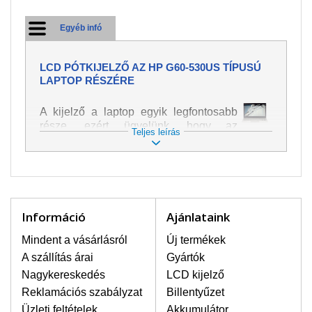
Egyéb infó
LCD PÓTKIJELZŐ AZ HP G60-530US TÍPUSÚ
LAPTOP RÉSZÉRE
A kijelző a laptop egyik legfontosabb
része, ezért ügyelünk, hogy az
Teljes leírás
pótalkatrész a legjobb minőségű
legyen. A kép és szöveg különféle
módozatú megjelenítését szolgálja.
Nagyon könnyen megsérülhet, ezért a
laptoppal legnagyobb óvatossággal
kell bánni. A leggyakrabban
Információ
Ajánlataink
bekövetkezett sérülések közé a
mechanikai sérüléseket lehet besorolni,
Mindent a vásárlásról
Új termékek
mint pl. széttört vagy megrepedt kijelző.
A szállítás árai
Gyártók
Továbbá még a függőleges csíkozást,
Nagykereskedés
LCD kijelző
kijelző sötétségét, villogását vagy
Reklamációs szabályzat
Billentyűzet
egyenetlen fényességét.
Üzleti feltételek
Akkumulátor