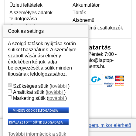
Üzleti feltételek
Akkumulátor
A személyes adatok
Töltők
LEGMAGASABB MINŐSÉGŰ
feldolgozása
Alsónemű
LCD KIJELZŐ!
Kapcsolatok
Erősáramú csatlakozók
A raktáron csakis eredeti
Cookies settings
kijelzőket tartunk, amelyek a
jótállás egész ideje alatt a pixelek
A szolgáltatások nyújtása során
Nyitvatartás
Az Ön számlája
hibásodása nélkül, teljesítik az
sütiket használunk. A személyre
A+ minőségi kategória igényes
Hétfõ - Péntek 7:00 -
szabott vásárlási élmény
Az Ön számlája
feltételeit.
15:30 info@laptop-
érdekében kérjük, adja
Személyes információk
components.hu
beleegyezését a sütik minden
HOGYAN TUDJA MEGÁLLAPÍTANI
Címek
típusának feldolgozásához.
MILYEN KIJELZŐ SZÜKSÉGES A
Rendelési előzmények
LAPTOPJÁHOZ?
Szükséges sütik
(
további
)
A kijelzőt a laptop modeljle alapján lehet
Analitikai sütik
(
további
)
kikeresni, amely megjelölés megtalálható
Marketing sütik
(
további
)
a laptop alulsó részén található címkén
vagy az akkumulátor alatt. Rendszerint
ábrázolva van egy keretben vagy a
billentyűzetnél a vázon is. Abban az
esetben, amennyiben a sérült vagy
Értesíts engem, mikor elérhető
megrepedt kijelző le van szerelve, a típus
További információk a sütik