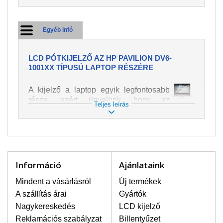
Egyéb infó
LCD PÓTKIJELZŐ AZ HP PAVILION DV6-
1001XX TÍPUSÚ LAPTOP RÉSZÉRE
A kijelző a laptop egyik legfontosabb
része, ezért ügyelünk, hogy az
Teljes leírás
pótalkatrész a legjobb minőségű
legyen. A kép és szöveg különféle
módozatú megjelenítését szolgálja.
Nagyon könnyen megsérülhet, ezért a
laptoppal legnagyobb óvatossággal
kell bánni. A leggyakrabban
Információ
Ajánlataink
bekövetkezett sérülések közé a
mechanikai sérüléseket lehet besorolni,
Mindent a vásárlásról
Új termékek
mint pl. széttört vagy megrepedt kijelző.
A szállítás árai
Gyártók
Továbbá még a függőleges csíkozást,
Nagykereskedés
LCD kijelző
kijelző sötétségét, villogását vagy
Reklamációs szabályzat
Billentyűzet
egyenetlen fényességét.