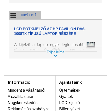
Egyéb infó
LCD PÓTKIJELZŐ AZ HP PAVILION DV6-
1008TX TÍPUSÚ LAPTOP RÉSZÉRE
A kijelző a laptop egyik legfontosabb
része, ezért ügyelünk, hogy az
Teljes leírás
pótalkatrész a legjobb minőségű
legyen. A kép és szöveg különféle
módozatú megjelenítését szolgálja.
Nagyon könnyen megsérülhet, ezért a
laptoppal legnagyobb óvatossággal
kell bánni. A leggyakrabban
Információ
Ajánlataink
bekövetkezett sérülések közé a
mechanikai sérüléseket lehet besorolni,
Mindent a vásárlásról
Új termékek
mint pl. széttört vagy megrepedt kijelző.
A szállítás árai
Gyártók
Továbbá még a függőleges csíkozást,
Nagykereskedés
LCD kijelző
kijelző sötétségét, villogását vagy
Reklamációs szabályzat
Billentyűzet
egyenetlen fényességét.