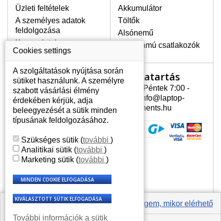
Üzleti feltételek
Akkumulátor
A személyes adatok
Töltők
LEGMAGASABB MINŐSÉGŰ
feldolgozása
Alsónemű
LCD KIJELZŐ!
Kapcsolatok
Erősáramú csatlakozók
A raktáron csakis eredeti
Cookies settings
kijelzőket tartunk, amelyek a
jótállás egész ideje alatt a pixelek
A szolgáltatások nyújtása során
Nyitvatartás
Az Ön számlája
hibásodása nélkül, teljesítik az
sütiket használunk. A személyre
A+ minőségi kategória igényes
Hétfõ - Péntek 7:00 -
szabott vásárlási élmény
Az Ön számlája
feltételeit.
15:30 info@laptop-
érdekében kérjük, adja
Személyes információk
components.hu
beleegyezését a sütik minden
HOGYAN TUDJA MEGÁLLAPÍTANI
Címek
típusának feldolgozásához.
MILYEN KIJELZŐ SZÜKSÉGES A
Rendelési előzmények
LAPTOPJÁHOZ?
Szükséges sütik
(
további
)
A kijelzőt a laptop modeljle alapján lehet
Analitikai sütik
(
további
)
kikeresni, amely megjelölés megtalálható
Marketing sütik
(
további
)
a laptop alulsó részén található címkén
vagy az akkumulátor alatt. Rendszerint
ábrázolva van egy keretben vagy a
billentyűzetnél a vázon is. Abban az
esetben, amennyiben a sérült vagy
Értesíts engem, mikor elérhető
megrepedt kijelző le van szerelve, a típus
További információk a sütik