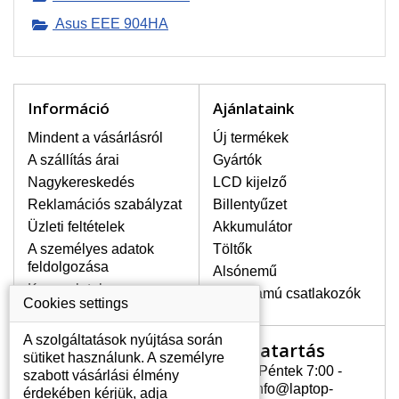
Asus EEE 904HA
LEGMAGASABB MINŐSÉGŰ
LCD KIJELZŐ!
A raktáron csakis eredeti
kijelzőket tartunk, amelyek a
jótállás egész ideje alatt a pixelek
Információ
Ajánlataink
hibásodása nélkül, teljesítik az
A+ minőségi kategória igényes
Mindent a vásárlásról
Új termékek
feltételeit.
A szállítás árai
Gyártók
Nagykereskedés
LCD kijelző
HOGYAN TUDJA MEGÁLLAPÍTANI
MILYEN KIJELZŐ SZÜKSÉGES A
Reklamációs szabályzat
Billentyűzet
LAPTOPJÁHOZ?
Üzleti feltételek
Akkumulátor
A kijelzőt a laptop modeljle alapján lehet
A személyes adatok
Töltők
kikeresni, amely megjelölés megtalálható
feldolgozása
Alsónemű
a laptop alulsó részén található címkén
Kapcsolatok
vagy az akkumulátor alatt. Rendszerint
Erősáramú csatlakozók
Cookies settings
ábrázolva van egy keretben vagy a
billentyűzetnél a vázon is. Abban az
A szolgáltatások nyújtása során
Nyitvatartás
Az Ön számlája
esetben, amennyiben a sérült vagy
sütiket használunk. A személyre
megrepedt kijelző le van szerelve, a típus
Hétfõ - Péntek 7:00 -
szabott vásárlási élmény
Az Ön számlája
megjelölését megtalálhatja a kijelző
15:30 info@laptop-
érdekében kérjük, adja