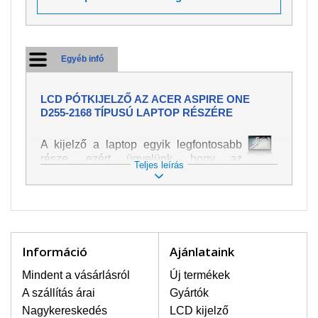
Egyéb infó
LCD PÓTKIJELZŐ AZ ACER ASPIRE ONE
D255-2168 TÍPUSÚ LAPTOP RÉSZÉRE
A kijelző a laptop egyik legfontosabb
része, ezért ügyelünk, hogy az
Teljes leírás
pótalkatrész a legjobb minőségű
legyen. A kép és szöveg különféle
módozatú megjelenítését szolgálja.
Nagyon könnyen megsérülhet, ezért a
laptoppal legnagyobb óvatossággal
kell bánni. A leggyakrabban
Információ
Ajánlataink
bekövetkezett sérülések közé a
mechanikai sérüléseket lehet besorolni,
Mindent a vásárlásról
Új termékek
mint pl. széttört vagy megrepedt kijelző.
A szállítás árai
Gyártók
Továbbá még a függőleges csíkozást,
Nagykereskedés
LCD kijelző
kijelző sötétségét, villogását vagy