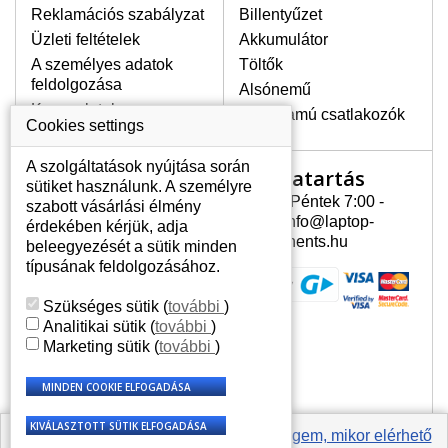
Reklamációs szabályzat
Billentyűzet
egyenetlen fényességét.
Üzleti feltételek
Akkumulátor
A személyes adatok
Töltők
LEGMAGASABB MINŐSÉGŰ
feldolgozása
Alsónemű
LCD KIJELZŐ!
Kapcsolatok
Erősáramú csatlakozók
A raktáron csakis eredeti
Cookies settings
kijelzőket tartunk, amelyek a
jótállás egész ideje alatt a pixelek
A szolgáltatások nyújtása során
Nyitvatartás
Az Ön számlája
hibásodása nélkül, teljesítik az
sütiket használunk. A személyre
A+ minőségi kategória igényes
Hétfõ - Péntek 7:00 -
szabott vásárlási élmény
Az Ön számlája
feltételeit.
15:30 info@laptop-
érdekében kérjük, adja
Személyes információk
components.hu
beleegyezését a sütik minden
HOGYAN TUDJA MEGÁLLAPÍTANI
Címek
típusának feldolgozásához.
MILYEN KIJELZŐ SZÜKSÉGES A
Rendelési előzmények
LAPTOPJÁHOZ?
Szükséges sütik
(
további
)
A kijelzőt a laptop modeljle alapján lehet
Analitikai sütik
(
további
)
kikeresni, amely megjelölés megtalálható
Marketing sütik
(
további
)
a laptop alulsó részén található címkén
vagy az akkumulátor alatt. Rendszerint
ábrázolva van egy keretben vagy a
billentyűzetnél a vázon is. Abban az
esetben, amennyiben a sérült vagy
Értesíts engem, mikor elérhető