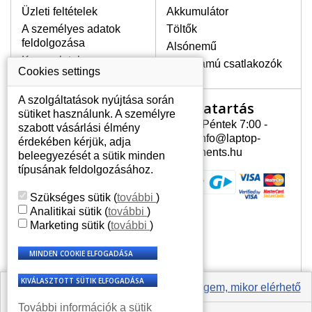
Üzleti feltételek
Akkumulátor
A személyes adatok
Töltők
LEGMAGASABB MINŐSÉGŰ
feldolgozása
Alsónemű
LCD KIJELZŐ!
Kapcsolatok
Erősáramú csatlakozók
A raktáron csakis eredeti
Cookies settings
kijelzőket tartunk, amelyek a
jótállás egész ideje alatt a pixelek
A szolgáltatások nyújtása során
Nyitvatartás
Az Ön számlája
hibásodása nélkül, teljesítik az
sütiket használunk. A személyre
A+ minőségi kategória igényes
Hétfõ - Péntek 7:00 -
szabott vásárlási élmény
Az Ön számlája
feltételeit.
15:30 info@laptop-
érdekében kérjük, adja
Személyes információk
components.hu
beleegyezését a sütik minden
HOGYAN TUDJA MEGÁLLAPÍTANI
Címek
típusának feldolgozásához.
MILYEN KIJELZŐ SZÜKSÉGES A
Rendelési előzmények
LAPTOPJÁHOZ?
Szükséges sütik
(
további
)
A kijelzőt a laptop modeljle alapján lehet
Analitikai sütik
(
további
)
kikeresni, amely megjelölés megtalálható
Marketing sütik
(
további
)
a laptop alulsó részén található címkén
vagy az akkumulátor alatt. Rendszerint
ábrázolva van egy keretben vagy a
billentyűzetnél a vázon is. Abban az
esetben, amennyiben a sérült vagy
Értesíts engem, mikor elérhető
megrepedt kijelző le van szerelve, a típus
További információk a sütik