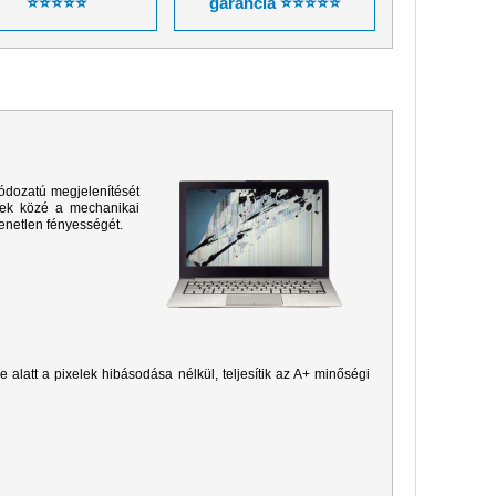
⭐⭐⭐⭐⭐
garancia ⭐⭐⭐⭐⭐
ódozatú megjelenítését
sek közé a mechanikai
yenetlen fényességét.
je alatt a pixelek hibásodása nélkül, teljesítik az A+ minőségi