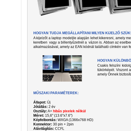
HOGYAN TUDJA MEGÁLLAPÍTANI MILYEN KIJELZŐ SZÜ
A kijelzőt a laptop modeljle alapján lehet kikeresni, amely 
keretben vagy a billentyűzetnél a vázon is. Abban az esetben
alkalmazásával, amely az EAN kódnál található címkén van fe
HOGYAN KÜLÖNBÖZ
Csakis felszíni kido
tükörképét. Viszont a
amely Önnek biztosít
MŰSZAKI PARAMÉTEREK:
Állapot:
Új
Jótállás:
2 év
Osztály:
A+
hibás pixelek nélkül
Méret:
15,6" (13.6"x7.6")
Képfelbontás:
WXGA (1366x768 HD)
Konnektor:
30 pin + 2pin
Alávilágítás:
CCFL