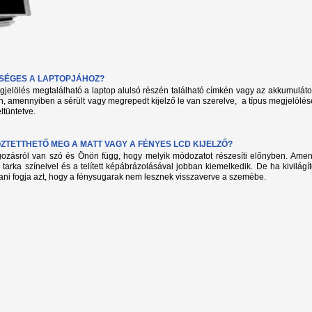
KSÉGES A LAPTOPJÁHOZ?
megjelölés megtalálható a laptop alulsó részén található címkén vagy az akkumuláto
, amennyiben a sérült vagy megrepedt kijelző le van szerelve, a típus megjelölés
ltüntetve.
TETTHETŐ MEG A MATT VAGY A FÉNYES LCD KIJELZŐ?
lgozásról van szó és Önön függ, hogy melyik módozatot részesíti előnyben. Amenn
 tarka színeivel és a telített képábrázolásával jobban kiemelkedik. De ha kivilág
ani fogja azt, hogy a fénysugarak nem lesznek visszaverve a szemébe.