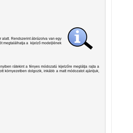
r alatt. Rendszerint ábrázolva van egy
ét megtalálhatja a kijelző modeljlének
yiben rátekint a fényes módozatú kijelzőre meglátja rajta a
ított környezetben dolgozik, inkább a matt módozatot ajánljuk,