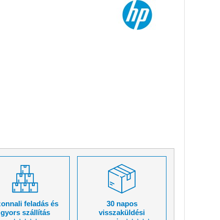
onnali feladás és
30 napos
gyors szállítás
visszaküldési