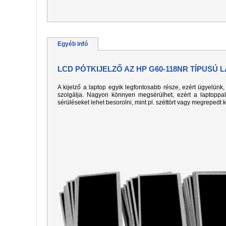
Egyéb infó
LCD PÓTKIJELZŐ AZ HP G60-118NR TÍPUSÚ
A kijelző a laptop egyik legfontosabb része, ezért ügyelün
szolgálja. Nagyon könnyen megsérülhet, ezért a laptoppa
sérüléseket lehet besorolni, mint pl. széttört vagy megrepedt 