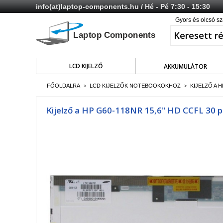
info(at)laptop-components.hu
/ Hé - Pé 7:30 - 15:30
Gyors és olcsó sz
LCD KIJELZŐ
AKKUMULÁTOR
FŐOLDALRA
LCD KIJELZŐK NOTEBOOKOKHOZ
KIJELZŐ A H
>
>
Kijelző a HP G60-118NR 15,6" HD CCFL 30 pi