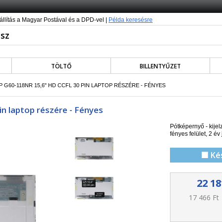
állítás a Magyar Postával és a DPD-vel |
Példa keresésre
TÖLTŐ
BILLENTYŰZET
P G60-118NR 15,6" HD CCFL 30 PIN LAPTOP RÉSZÉRE - FÉNYES
n laptop részére - Fényes
Pótképernyő - kije
f
ényes felület,
2 év 
🟩 Ké
22 18
17 466 Ft