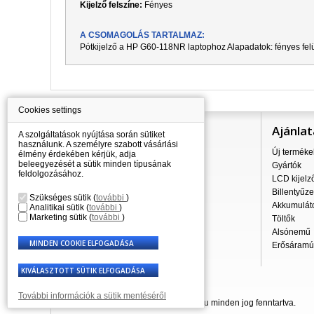
Kijelző felszíne:
Fényes
A CSOMAGOLÁS TARTALMAZ:
Pótkijelző a
HP G60-118NR
laptophoz Alapadatok:
f
ényes fel
Cookies settings
Információ
Ajánlat
A szolgáltatások nyújtása során sütiket
használunk. A személyre szabott vásárlási
Mindent a vásárlásról
Új terméke
élmény érdekében kérjük, adja
beleegyezését a sütik minden típusának
A szállítás árai
Gyártók
feldolgozásához.
Nagykereskedés
LCD kijelz
Reklamációs szabályzat
Billentyűze
Szükséges sütik
(
további
)
Üzleti feltételek
Akkumulát
Analitikai sütik
(
további
)
Marketing sütik
(
további
)
A személyes adatok feldolgozása
Töltők
Kapcsolatok
Alsónemű
Erősáramú 
További információk a sütik mentéséről
© 2007 - 2026 Laptop-Components.hu minden jog fenntartva.