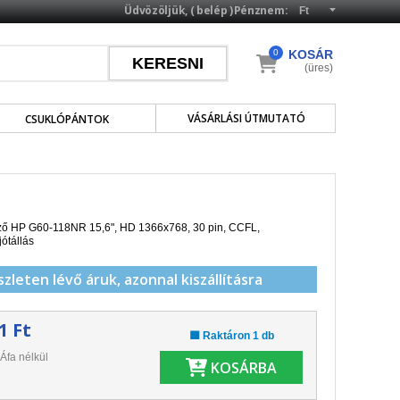
Üdvözöljük, (
belép
)
Pénznem:
0
KOSÁR
(üres)
VÁSÁRLÁSI ÚTMUTATÓ
CSUKLÓPÁNTOK
lző HP G60-118NR 15,6", HD 1366x768, 30 pin,
CCFL
,
jótállás
szleten lévő áruk,
azonnal kiszállításra
1 Ft
🟩 Raktáron 1 db
Áfa nélkül
KOSÁRBA