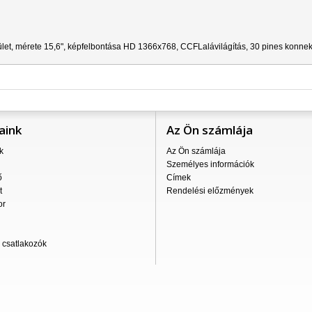
ület,
mérete 15,6", képfelbontása HD 1366x768,
CCFL
alávilágítás, 30 pines konnek
aink
Az Ön számlája
k
Az Ön számlája
Személyes információk
ő
Címek
t
Rendelési előzmények
or
csatlakozók