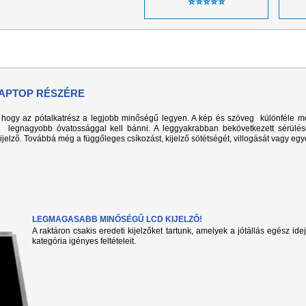
⭐⭐⭐⭐⭐
 LAPTOP RÉSZÉRE
k, hogy az pótalkatrész a legjobb minőségű legyen. A kép és szöveg különféle m
l legnagyobb óvatossággal kell bánni. A leggyakrabban bekövetkezett sérülé
kijelző. Továbbá még a függőleges csíkozást, kijelző sötétségét, villogását vagy eg
LEGMAGASABB MINŐSÉGŰ LCD KIJELZŐ!
A raktáron csakis eredeti kijelzőket tartunk, amelyek a jótállás egész ide
kategória igényes feltételeit.