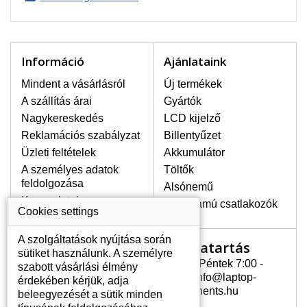
LEGMAGASABB MINŐSÉGŰ
LCD KIJELZŐ!
A raktáron csakis eredeti
Információ
Ajánlataink
kijelzőket tartunk, amelyek a
jótállás egész ideje alatt a pixelek
Mindent a vásárlásról
Új termékek
hibásodása nélkül, teljesítik az
A szállítás árai
Gyártók
A+ minőségi kategória igényes
Nagykereskedés
feltételeit.
LCD kijelző
Reklamációs szabályzat
Billentyűzet
HOGYAN TUDJA MEGÁLLAPÍTANI
Üzleti feltételek
Akkumulátor
MILYEN KIJELZŐ SZÜKSÉGES A
LAPTOPJÁHOZ?
A személyes adatok
Töltők
feldolgozása
A kijelzőt a laptop modeljle alapján lehet
Alsónemű
kikeresni, amely megjelölés megtalálható
Kapcsolatok
Erősáramú csatlakozók
Cookies settings
a laptop alulsó részén található címkén
vagy az akkumulátor alatt. Rendszerint
A szolgáltatások nyújtása során
ábrázolva van egy keretben vagy a
Nyitvatartás
Az Ön számlája
sütiket használunk. A személyre
billentyűzetnél a vázon is. Abban az
Hétfõ - Péntek 7:00 -
szabott vásárlási élmény
esetben, amennyiben a sérült vagy
Az Ön számlája
15:30 info@laptop-
érdekében kérjük, adja
megrepedt kijelző le van szerelve, a típus
Személyes információk
components.hu
beleegyezését a sütik minden
megjelölését megtalálhatja a kijelző
Címek