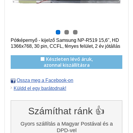
Pótképernyő - kijelző Samsung NP-R519 15,6", HD
1366x768, 30 pin,
CCFL
, f
ényes felület,
2 év jótállás
🟩 Készleten lévő áruk,
azonnal kiszállításra
Ossza meg a Facebook-on
Küldd el egy barátodnak!
Számíthat ránk 👍
Gyors szállítás a Magyar Postával és a
DPD-vel