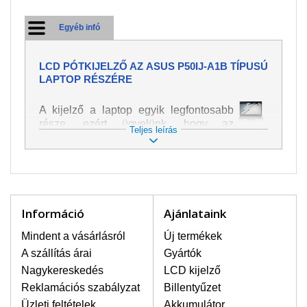
Egyéb infó
LCD PÓTKIJELZŐ AZ ASUS P50IJ-A1B TÍPUSÚ
LAPTOP RÉSZÉRE
A kijelző a laptop egyik legfontosabb
része, ezért ügyelünk, hogy az
Teljes leírás
pótalkatrész a legjobb minőségű
legyen. A kép és szöveg különféle
módozatú megjelenítését szolgálja.
Nagyon könnyen megsérülhet, ezért a
laptoppal legnagyobb óvatossággal
kell bánni. A leggyakrabban
Információ
Ajánlataink
bekövetkezett sérülések közé a
mechanikai sérüléseket lehet besorolni,
Mindent a vásárlásról
Új termékek
mint pl. széttört vagy megrepedt kijelző.
A szállítás árai
Gyártók
Továbbá még a függőleges csíkozást,
Nagykereskedés
LCD kijelző
kijelző sötétségét, villogását vagy
Reklamációs szabályzat
Billentyűzet
egyenetlen fényességét.
Üzleti feltételek
Akkumulátor