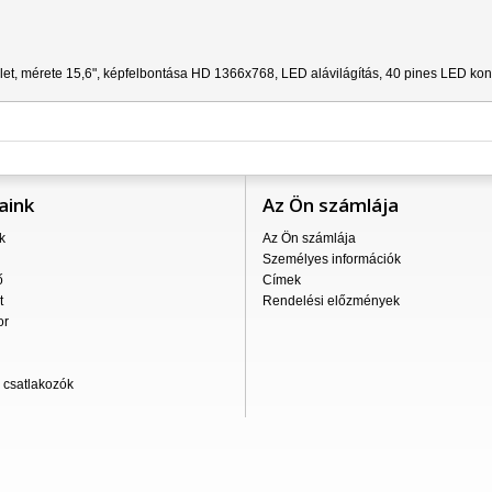
let, mérete 15,6", képfelbontása HD 1366x768, LED alávilágítás, 40 pines LED kon
aink
Az Ön számlája
k
Az Ön számlája
Személyes információk
ő
Címek
t
Rendelési előzmények
or
csatlakozók