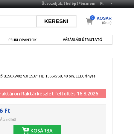
Üdvözöljük, (
belép
)
Pénznem:
0
KOSÁR
(üres)
VÁSÁRLÁSI ÚTMUTATÓ
CSUKLÓPÁNTOK
lző B156XW02 V.0 15,6", HD 1366x768, 40 pin, LED, fényes
 raktáron
Raktárkészlet feltöltés 16.8.2026
6 Ft
Áfa nélkül
KOSÁRBA