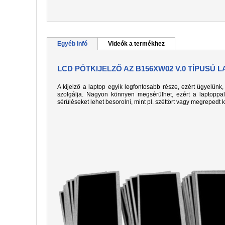
Egyéb infó
Videók a termékhez
LCD PÓTKIJELZŐ AZ B156XW02 V.0 TÍPUSÚ 
A kijelző a laptop egyik legfontosabb része, ezért ügyelün
szolgálja. Nagyon könnyen megsérülhet, ezért a laptoppa
sérüléseket lehet besorolni, mint pl. széttört vagy megrepedt 