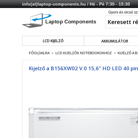
info(at)laptop-components.hu
/ Hé - Pé 7:30 - 15:30
Gyors és olcsó sz
LCD KIJELZŐ
AKKUMULÁTOR
FŐOLDALRA
LCD KIJELZŐK NOTEBOOKOKHOZ
KIJELZŐ A B
>
>
Kijelző a B156XW02 V.0 15,6" HD LED 40 pin