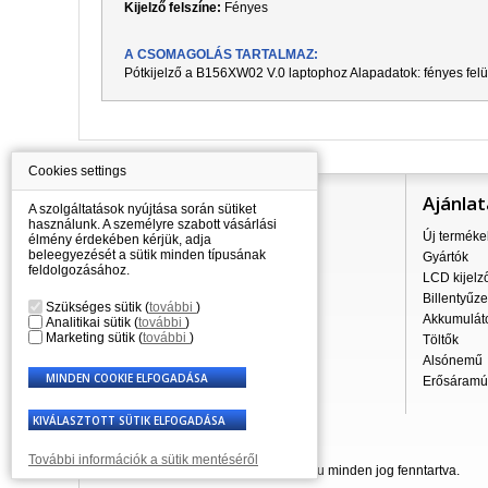
Kijelző felszíne:
Fényes
A CSOMAGOLÁS TARTALMAZ:
Pótkijelző a
B156XW02 V.0
laptophoz Alapadatok: fényes felü
Cookies settings
Információ
Ajánlat
A szolgáltatások nyújtása során sütiket
használunk. A személyre szabott vásárlási
Mindent a vásárlásról
Új terméke
élmény érdekében kérjük, adja
beleegyezését a sütik minden típusának
A szállítás árai
Gyártók
feldolgozásához.
Nagykereskedés
LCD kijelz
Reklamációs szabályzat
Billentyűze
Szükséges sütik
(
további
)
Üzleti feltételek
Akkumulát
Analitikai sütik
(
további
)
Marketing sütik
(
további
)
A személyes adatok feldolgozása
Töltők
Kapcsolatok
Alsónemű
Erősáramú 
További információk a sütik mentéséről
© 2007 - 2026 Laptop-Components.hu minden jog fenntartva.