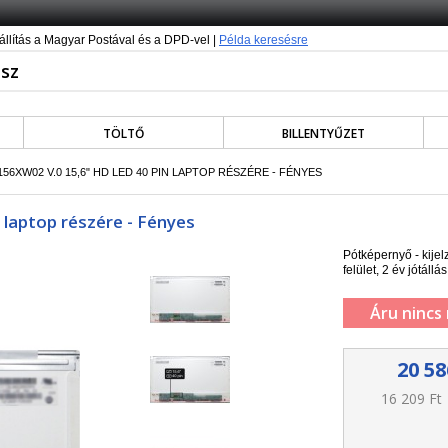
állítás a Magyar Postával és a DPD-vel |
Példa keresésre
TÖLTŐ
BILLENTYŰZET
156XW02 V.0 15,6" HD LED 40 PIN LAPTOP RÉSZÉRE - FÉNYES
 laptop részére - Fényes
Pótképernyő - kije
felület, 2 év jótállás
Áru nincs
20 58
16 209 Ft