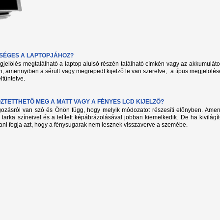
KSÉGES A LAPTOPJÁHOZ?
megjelölés megtalálható a laptop alulsó részén található címkén vagy az akkumuláto
, amennyiben a sérült vagy megrepedt kijelző le van szerelve, a típus megjelölés
ltüntetve.
TETTHETŐ MEG A MATT VAGY A FÉNYES LCD KIJELZŐ?
lgozásról van szó és Önön függ, hogy melyik módozatot részesíti előnyben. Amenn
 tarka színeivel és a telített képábrázolásával jobban kiemelkedik. De ha kivilág
ani fogja azt, hogy a fénysugarak nem lesznek visszaverve a szemébe.