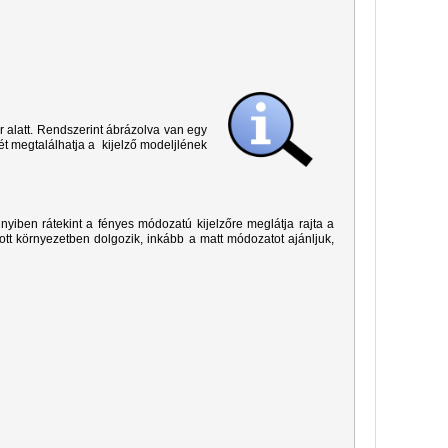
r alatt. Rendszerint ábrázolva van egy
ét megtalálhatja a kijelző modeljlének
yiben rátekint a fényes módozatú kijelzőre meglátja rajta a
ított környezetben dolgozik, inkább a matt módozatot ajánljuk,