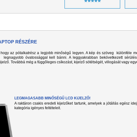
⭐⭐⭐⭐⭐
LAPTOP RÉSZÉRE
k, hogy az pótalkatrész a legjobb minőségű legyen. A kép és szöveg különféle m
l legnagyobb óvatossággal kell bánni. A leggyakrabban bekövetkezett sérülé
kijelző. Továbbá még a függőleges csíkozást, kijelző sötétségét, villogását vagy eg
LEGMAGASABB MINŐSÉGŰ LCD KIJELZŐ!
A raktáron csakis eredeti kijelzőket tartunk, amelyek a jótállás egész ide
kategória igényes feltételeit.