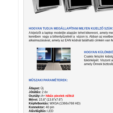
HOGYAN TUDJA MEGÁLLAPÍTANI MILYEN KIJELZŐ SZÜ
A kijelzőt a laptop modeljle alapján lehet kikeresni, amely 
keretben vagy a billentyűzetnél a vázon is. Abban az esetben
alkalmazásával, amely az EAN kódnál található címkén van fe
HOGYAN KÜLÖNBÖZ
Csakis felszíni kido
tükörképét. Viszont a
amely Önnek biztosít
MŰSZAKI PARAMÉTEREK:
Állapot:
Új
Jótállás:
2 év
Osztály:
A+
hibás pixelek nélkül
Méret:
15,6" (13.6"x7.6")
Képfelbontás:
WXGA (1366x768 HD)
Konnektor:
40 pin
Alávilágítás:
LED