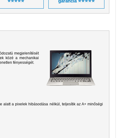
⭐⭐⭐⭐⭐
garancia ⭐⭐⭐⭐⭐
ódozatú megjelenítését
sek közé a mechanikai
yenetlen fényességét.
je alatt a pixelek hibásodása nélkül, teljesítik az A+ minőségi